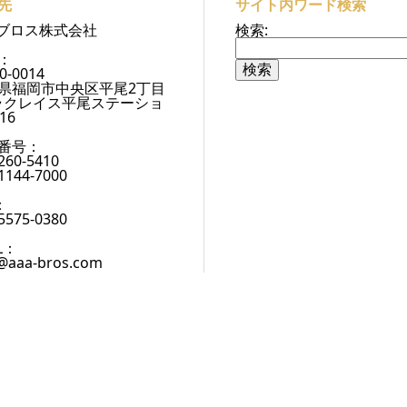
先
サイト内ワード検索
Aブロス株式会社
検索:
：
0-0014
県福岡市中央区平尾2丁目
8ラクレイス平尾ステーショ
16
番号：
260-5410
1144-7000
：
5575-0380
L：
@aaa-bros.com
J
HOME
会社案内
お知らせ
商品サービス
CONTACT
Copyright © AAAブロス株式会社 All Rights Reserved.