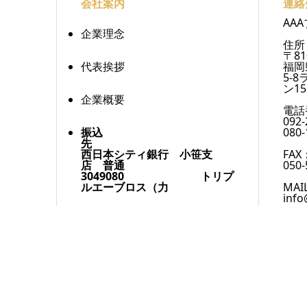
会社案内
連絡
AA
企業理念
住所
〒81
代表挨拶
福岡
5-
ン15
企業概要
電話
092-
振込
080-
先
西日本シティ銀行 小笹支
FAX
店 普通
050-
3049080 トリプ
ルエーブロス（力
MAI
info