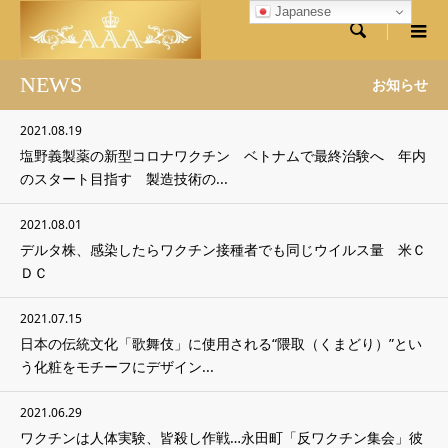
Japanese

NEWS
お知らせ
2021.08.19
塩野義製薬の新型コロナワクチン ベトナムで最終治験へ 年内
のスタート目指す 製造技術の...
2021.08.01
デルタ株、感染したらワクチン接種者でも同じウイルス量 米Ｃ
ＤＣ
2021.07.15
日本の伝統文化「歌舞伎」に使用される“隈取（くまどり）”とい
う化粧をモチーフにデザイン...
2021.06.29
ワクチンは人体実験、皆殺し作戦…永田町「反ワクチン集会」彼