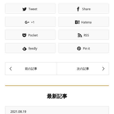
Tweet
Share
+1
Hatena
Pocket
RSS
feedly
Pin it
最新記事
2021.08.19