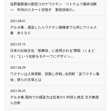
塩野義製薬の新型コロナワクチン ベトナムで最終治験
へ 年内のスタート目指す 製造技術の...
2021.08.01
デルタ株、感染したらワクチン接種者でも同じウイルス
量 米ＣＤＣ
2021.07.15
日本の伝統文化「歌舞伎」に使用される“隈取（くまど
り）”という化粧をモチーフにデザイン...
2021.06.29
ワクチンは人体実験、皆殺し作戦…永田町「反ワクチン集
会」彼らの主張とは
2021.06.25
デルタ株 国内での感染力は従来の1.95倍と推定 京大教授
ら分析