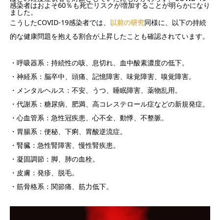
感染者はおよそ60％も死亡リスクが増加することが明らかになり
ました。
こうしたCOVID-19感染者では、
以前の研究
同様に、以下の持続
的な健康問題を抱える割合が上昇したことも確認されています。
・呼吸器系：持続性の咳、息切れ、血中酸素濃度の低下。
・神経系：脳卒中、頭痛、記憶障害、味覚障害、嗅覚障害。
・メンタルヘルス：不安、うつ、睡眠障害、薬物乱用。
・代謝系：糖尿病、肥満、高コレステロール症などの新規発症。
・心血管系：急性冠疾患、心不全、動悸、不整脈。
・胃腸系：便秘、下痢、胃酸逆流症。
・腎臓：急性腎障害、慢性腎疾患。
・凝固調節：脚、肺の血栓。
・皮膚：発疹、脱毛。
・筋骨格系：関節痛、筋力低下。