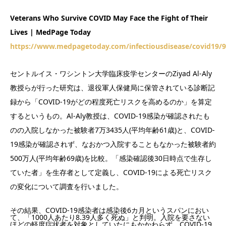
Veterans Who Survive COVID May Face the Fight of Their
Lives | MedPage Today
https://www.medpagetoday.com/infectiousdisease/covid19/
セントルイス・ワシントン大学臨床疫学センターのZiyad Al-Aly
教授らが行った研究は、退役軍人保健局に保管されている診断記
録から「COVID-19がどの程度死亡リスクを高めるのか」を算定
するというもの。Al-Aly教授は、COVID-19感染が確認されたも
のの入院しなかった被験者7万3435人(平均年齢61歳)と、COVID-
19感染が確認されず、なおかつ入院することもなかった被験者約
500万人(平均年齢69歳)を比較。「感染確認後30日時点で生存し
ていた者」を生存者として定義し、COVID-19による死亡リスク
の変化について調査を行いました。
その結果、COVID-19感染者は感染後6カ月というスパンにおい
て、「1000人あたり8.39人多く死ぬ」と判明。入院を要さない
ほどの軽度症状者を対象としていたにもかかわらず、COVID-19