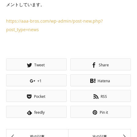
メントしています。
https://aaa-bros.com/wp-admin/post-new.php?
post_type=news
Tweet
Share
+1
Hatena
Pocket
RSS
feedly
Pin it