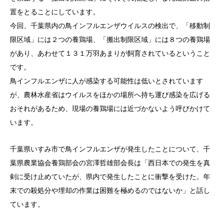
置をとることにしています。
今回、千葉県内の鳥インフルエンザウイルスの検出で、「移動制
限区域」には２つの養鶏場、「搬出制限区域」には８つの養鶏場
があり、あわせて１３１万羽あまりが飼育されているということ
です。
鳥インフルエンザに人が感染する可能性は低いとされています
が、農林水産省はウイルスをほかの場所へ持ち運び感染を広げる
おそれがあるため、現場の養鶏場には近づかないよう呼びかけて
います。
千葉県いすみ市で鳥インフルエンザが発生したことについて、千
葉県農業協会養鶏部会の宮澤哲雄部会長は「西日本での発生を真
剣に受け止めていたが、県内で発生したことに衝撃を受けた。年
末での殺処分や埋却の作業は困難を極めるのではないか」と話し
ています。