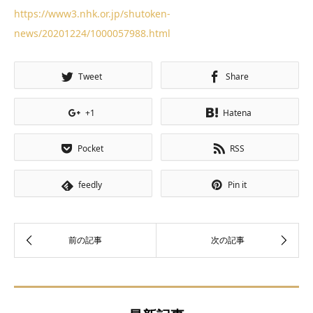
https://www3.nhk.or.jp/shutoken-
news/20201224/1000057988.html
Tweet
Share
+1
Hatena
Pocket
RSS
feedly
Pin it