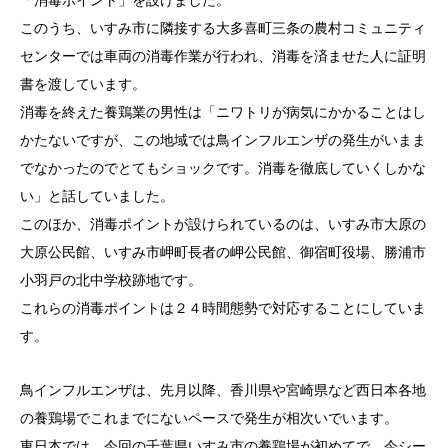
このうち、いすみ市に隣接する大多喜町三条の農村コミュニティ
センターでは車両の消毒作業が行われ、消毒を済ませた人に証明
書を渡しています。
消毒を終えた養鶏業の男性は「ニワトリが病気にかかることはし
かたないですが、この地域では鳥インフルエンザの発生がいまま
でなかったのでとてもショックです。消毒を徹底していくしかな
い」と話していました。
このほか、消毒ポイントが設けられているのは、いすみ市大原の
大原公民館、いすみ市岬町長者の岬公民館、御宿町役場、勝浦市
小羽戸の北中学校跡地です。
これらの消毒ポイントは２４時間態勢で対応することにしていま
す。
鳥インフルエンザは、先月以降、香川県や宮崎県など西日本各地
の養鶏場でこれまでにないペースで発生が相次いでいます。
東日本では、今回の千葉県いすみ市の養鶏場が初めてで、今シー