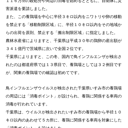
１１６万羽の殺処分や周辺の消毒を始めるとともに、自衛隊に災
害派遣を要請しました。
また、この養鶏場を中心に半径３キロ以内をニワトリや卵の移動
を禁止する「移動制限区域」に、半径１０キロ以内をその地域か
らの出荷を原則、禁止する「搬出制限区域」に指定しました。
農林水産省によりますと、千葉県は平成３０年の鶏卵の産出額が
３４１億円で茨城県に次いで全国２位です。
千葉県によりますと、この冬、国内で鳥インフルエンザが検出さ
れたのは都道府県では１３県目で、養鶏場としては３２例目です
が、関東の養鶏場での確認は初めてです。
鳥インフルエンザウイルスが検出された千葉県いすみ市の養鶏場
の周辺には「消毒ポイント」が設けられ、養鶏に関係する車両の
消毒が行われています。
千葉県は、ウイルスが検出されたいすみ市の養鶏場から半径１０
キロ以内のあわせて５カ所に、養鶏に関係する車両を対象にした
「消毒ポイント」を設けました。