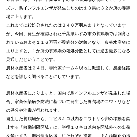
ズン、鳥インフルエンザが発生したのは１３県の３２か所の養鶏
場に上ります。
これまでに殺処分されたのは３４０万羽あまりとなっています
が、今回、発生が確認された千葉県いすみ市の養鶏場では飼育さ
れているおよそ１１６万羽が殺処分の対象となり、農林水産省に
よりますと、１か所の養鶏場の殺処分数としては過去最多になる
見通しだということです。
農林水産省は２４日、専門家チームを現地に派遣して、感染経路
などを詳しく調べることにしています。
農林水産省によりますと、国内で鳥インフルエンザが発生した場
合、家畜伝染病予防法に基づいて発生した養鶏場のニワトリなど
の処分や消毒が行われます。
発生した養鶏場から、半径３キロ以内をニワトリや卵の移動を禁
止する「移動制限区域」に、半径１０キロ以内を区域外への出荷
を禁止する「搬出制限区域」にそれぞれ指定し、まん延防止の措