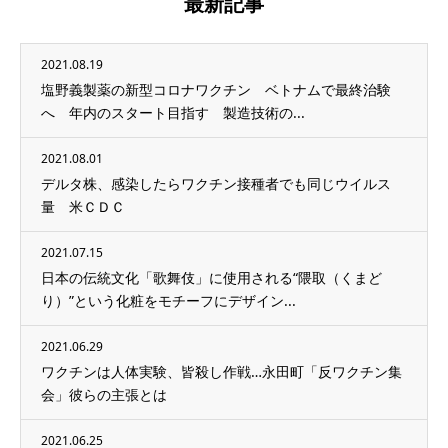
最新記事
2021.08.19
塩野義製薬の新型コロナワクチン ベトナムで最終治験
へ 年内のスタート目指す 製造技術の...
2021.08.01
デルタ株、感染したらワクチン接種者でも同じウイルス
量 米ＣＤＣ
2021.07.15
日本の伝統文化「歌舞伎」に使用される“隈取（くまど
り）”という化粧をモチーフにデザイン...
2021.06.29
ワクチンは人体実験、皆殺し作戦…永田町「反ワクチン集
会」彼らの主張とは
2021.06.25